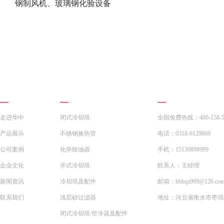
钢制风机、玻璃钢化验设备
网站导航
产品展示
联系我们
走进华中
闭式冷却塔
全国免费热线：400-158-5
产品展示
不锈钢换热管
电话：0318-6129869
公司案例
化学除油器
手机：15130898999
企业文化
开式冷却塔
联系人：王经理
新闻资讯
冷却塔及配件
邮箱：hbhqz999@126.co
联系我们
浅层砂过滤器
地址：河北省衡水市枣强县
闭式冷却塔/空冷器及配件