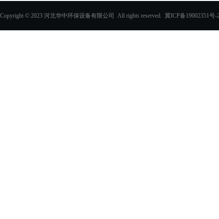
一体化预制泵站
Copyright © 2023 河北华中环保设备有限公司 All rights reserved.
冀ICP备19002351号-
化学除油器及配件
过滤器
玻璃钢化粪池
PVC填料、收水器
玻璃钢采光板
玻璃钢电缆支架
玻璃钢防眩板
玻璃钢格栅
电缆沟盖板
其他玻璃钢产品