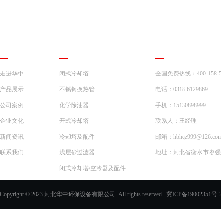
网站导航
产品展示
联系我们
走进华中
闭式冷却塔
全国免费热线：400-158-5
产品展示
不锈钢换热管
电话：0318-6129869
公司案例
化学除油器
手机：15130898999
企业文化
开式冷却塔
联系人：王经理
新闻资讯
冷却塔及配件
邮箱：hbhqz999@126.co
联系我们
浅层砂过滤器
地址：河北省衡水市枣强县
闭式冷却塔/空冷器及配件
一体化预制泵站
Copyright © 2023 河北华中环保设备有限公司 All rights reserved.
冀ICP备19002351号-
化学除油器及配件
过滤器