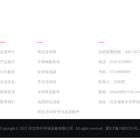
网站导航
产品展示
联系我们
走进华中
闭式冷却塔
全国免费热线：400-158-5
产品展示
不锈钢换热管
电话：0318-6129869
公司案例
化学除油器
手机：15130898999
企业文化
开式冷却塔
联系人：王经理
新闻资讯
冷却塔及配件
邮箱：hbhqz999@126.co
联系我们
浅层砂过滤器
地址：河北省衡水市枣强县
闭式冷却塔/空冷器及配件
一体化预制泵站
Copyright © 2023 河北华中环保设备有限公司 All rights reserved.
冀ICP备19002351号-
化学除油器及配件